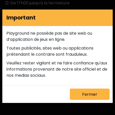
⏰ De 17h00 jusqu'à la fermeture
Simple. Savoureux. Incontournable en milieu de 
Important
semaine.
Playground ne possède pas de site web ou 
Cette promotion est terminée
d’application de jeux en ligne.
Toutes publicités, sites web ou applications 
Voir la promotion de toute façon
prétendant le contraire sont frauduleux.
Veuillez rester vigilant et ne faire confiance qu'aux 
informations provenant de notre site officiel et de 
Voir les promotions actuelles
nos medias sociaux.
Fermer