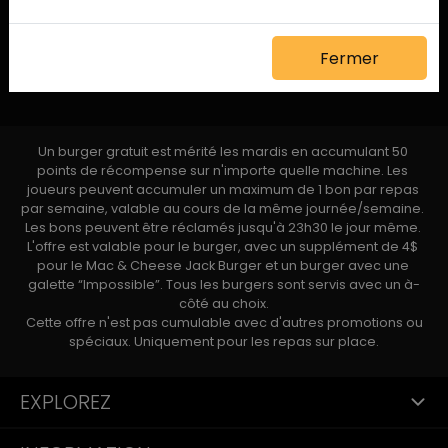
Fermer
Un burger gratuit est mérité les mardis en accumulant 50 
points de récompense sur n'importe quelle machine. Les 
joueurs peuvent accumuler un maximum de 1 bon par repas 
par semaine, valable au cours de la même journée/semaine. 
Les bons peuvent être réclamés jusqu'à 23h30 le jour même. 
L'offre est valable pour le burger, avec un supplément de 4$ 
pour le Mac & Cheese Jack Burger et un burger avec une 
galette “Impossible”. Tous les burgers sont servis avec un à-
côté au choix.

 Cette offre n'est pas cumulable avec d'autres promotions ou 
spéciaux. Uniquement pour les repas sur place.
EXPLOREZ