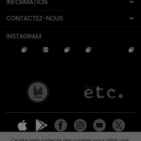
INFORMATION
CONTACTEZ-NOUS
INSTAGRAM
Ce site web collecte des cookies pour offrir une 