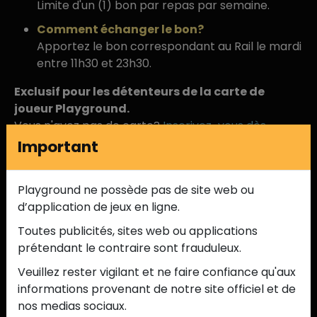
Limite d'un (1) bon par repas par semaine.
Comment échanger le bon?
Apportez le bon correspondant au Rail le mardi 
entre 11h30 et 23h30.
Exclusif pour les détenteurs de la carte de 
joueur Playground.
Vous n'avez pas de carte? 
Inscrivez-vous dès 
aujourd'hui
 et profitez de cette offre imbattable.
Important
Playground ne possède pas de site web ou 
d’application de jeux en ligne.
Toutes publicités, sites web ou applications 
prétendant le contraire sont frauduleux.
Veuillez rester vigilant et ne faire confiance qu'aux 
informations provenant de notre site officiel et de 
nos medias sociaux.