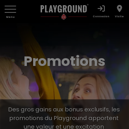
Connexion
Visite
Menu
Promotions
Des gros gains aux bonus exclusifs, les 
promotions du Playground apportent 
une valeur et une excitation 