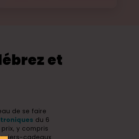
ébrez et
au de se faire 
ctroniques
 du 6 
prix, y compris 
paniers-cadeaux 