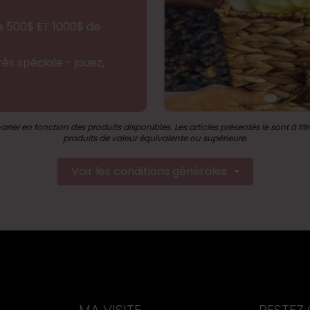
 500$ ET 1000$ de 
ès spéciale - jouez, 
ier en fonction des produits disponibles. Les articles présentés le sont à tit
produits de valeur équivalente ou supérieure.
Voir les conditions générales
rticiper à cette promotion, comme indi
tion pour chaque tranche de deux cent cinquante (250) p
urs reçoivent deux (2) participations au tirage pour chaq
MA VISITE
RESTEZ