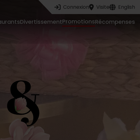
Connexion
Visite
English
Promotions
aurants
Divertissement
Récompenses