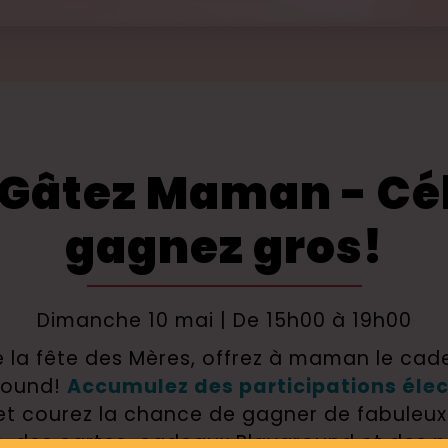
 Gâtez Maman - Cél
gagnez gros!
Dimanche 10 mai | De 15h00 à 19h00
e la fête des Mères, offrez à maman le cade
round! 
Accumulez des participations éle
 et courez la chance de gagner de fabuleux 
ts, des cartes-cadeaux Playground et des 