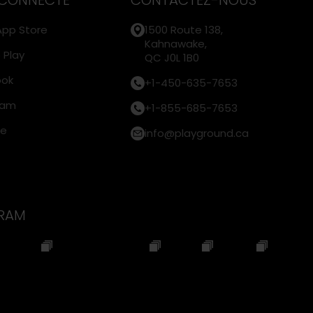
App Store
1500 Route 138,
 (250) points.
Kahnawake,
 Play
QC J0L 1B0
ook
+1-450-635-7653
 de tirage
ram
+1-855-685-7653
15h00 à 19h00 (9 tirages)
be
info@playground.ca
enregistrement s'effectue en jouant au 
nique.
GRAM
10 mai 2026.