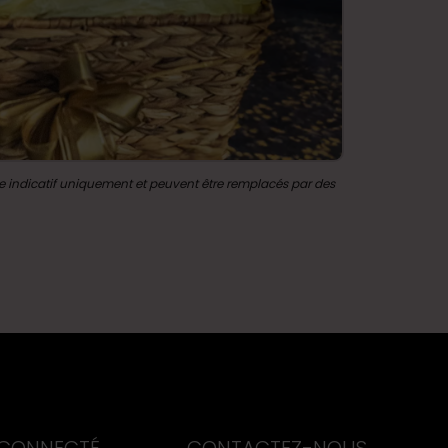
re indicatif uniquement et peuvent être remplacés par des 
qué dans les règles 1, 2 et 3
oints de Récompense accumulés en jouant 
ue deux cent cinquante (250) Points de 
 CONNECTÉ
CONTACTEZ-NOUS