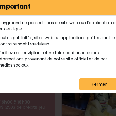
Important
de luxe.
Cette promotion est terminée
layground ne possède pas de site web ou d’application de
eux en ligne.
outes publicités, sites web ou applications prétendant le 
oir la promotion de toute façon
ontraire sont frauduleux.
ue tranche de 250 
euillez rester vigilant et ne faire confiance qu'aux 
hines du 6 avril au 10 
nformations provenant de notre site officiel et de nos 
Voir les promotions actuelles
edias sociaux.
es mercredis
machine dans les 30 
ver vos participations.
Fermer
 15h00 à 18h30
, 250$ de crédits-jeu 