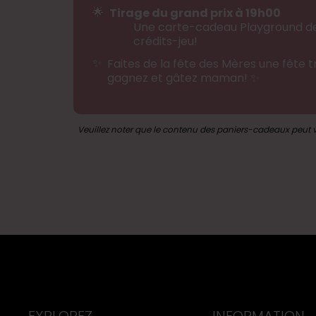
🌟
Tirage du grand prix à 19h00
Une carte-cadeau Playground de
crédits-jeu!
✨
Faites de la fête des Mères une fête tr
gagnez et gâtez maman! ✨
Veuillez noter que le contenu des paniers-cadeaux peut var
Il y a trois (3) façons de pa
Les joueurs reçoivent une (1) participa
aux machines de jeu.
Les mercredis de 00h00 à 23h59, les joue
EXPLOREZ
INFORMATION