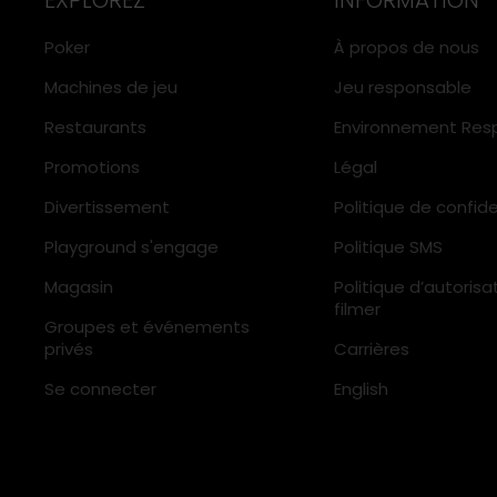
Récompenses accumulés en jouant aux m
Poker
À propos de nous
Les joueurs peuvent également acheter d
Machines de jeu
Jeu responsable
Les participations accumulées sont valabl
Restaurants
Environnement Res
Période d'accumulati
Promotions
Légal
Du 6 avril à 00h00 au 10 mai 
Divertissement
Politique de confide
Playground s'engage
Politique SMS
Pour être éligible aux tirages, les membr
Magasin
Politique d’autorisa
moins un tour sur n'importe quelle machi
filmer
Groupes et événements
Il y a un total de neuf (9) prix à gagner 
privés
Carrières
a. Huit (8) paniers-cadeaux de luxe.
Se connecter
English
b. Un (1) grand prix.
Les tirages ont lieu neuf (9) fois, à des 