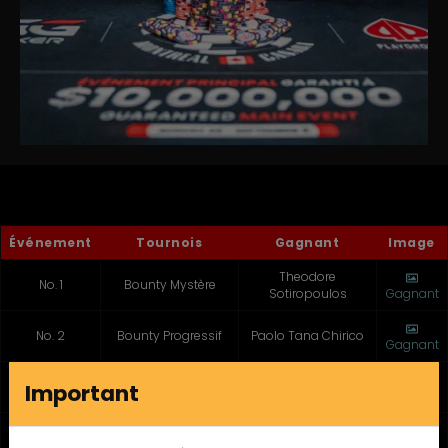
Événement
Tournois
Gagnant
Image
Theodore
No. 1
Bounty Mystère
Sotiropoulos
Gagnant
No. 2
Bounty Progressif
Paolo Tana Chirico
Gagnant
Mini Événement
No. 3
Nabil Ben-Naoum
Important
principal
Gagnant
No. 4
Mega Stack
Khaly Dang
Gagnant