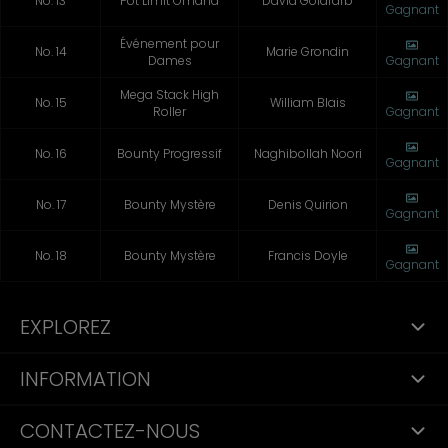
No. 13
Pot Limit Omaha
David Goldfarb
Gagnant
Événement pour
No. 14
Marie Grondin
Dames
Gagnant
Mega Stack High
No. 15
William Blais
Roller
Gagnant
No. 16
Bounty Progressif
Naghibollah Noori
Gagnant
No. 17
Bounty Mystère
Denis Quirion
Gagnant
No. 18
Bounty Mystère
Francis Doyle
Gagnant
EXPLOREZ
INFORMATION
CONTACTEZ-NOUS