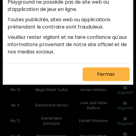
Playground ne possède pas de site web ou 
d’application de jeux en ligne.
No. 5
Bounty
Tianhua Xu
Gagnant
Toutes publicités, sites web ou applications 
Jean-François
prétendant le contraire sont frauduleux.
No. 6
Bounty Mystère
Betournay
Gagnant
Veuillez rester vigilant et ne faire confiance qu'aux 
No. 7
Bounty Progressif
Wissam Alkhoury
informations provenant de notre site officiel et de 
Gagnant
nos medias sociaux.
No. 8
Monster Stack
Yaofei Feng
Gagnant
Fermer
No. 9
Colossus
Franco Tucci
Gagnant
No. 10
Mega Stack Turbo
Armen Afarian
Gagnant
Jose Joel Seba
No. 11
Événement Senior
Raffoul
Gagnant
Événement
No. 12
Daniel Ghionoiu
principal
Gagnant